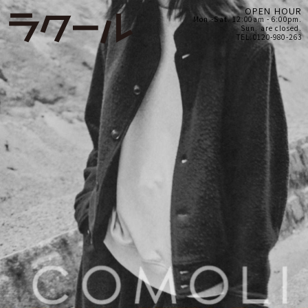
OPEN HOUR
Mon.-Sat. 12:00am - 6:00pm.
Sun. are closed.
TEL:0120-980-263