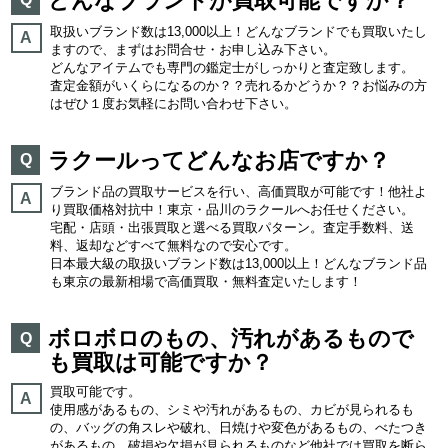
どんなブランドが買取可能ですか？
取扱いブランド数は13,000以上！どんなブランドでも買取いたし
A
ますので、まずはお問合せ・お申し込み下さい。
どんなアイテムでも専門の鑑定士がしっかりと査定致します。
査定金額がいくらになるのか？？売れるかどうか？？お悩みの方
はぜひ１度お気軽にお問い合わせ下さい。
ラクールってどんなお店ですか？
Q
ブランド品の買取サービスを行い、高価買取が可能です！他社よ
A
り買取価格対抗中！東京・品川のラクールへお任せください。
宅配・店頭・出張買取と選べる買取パターン。査定手数料、送
料、返却などすべて無料なので安心です。
日本最大級の取扱いブランド数は13,000以上！どんなブランド品
も東京の最新相場で高価買取・無料査定いたします！
ボロボロのもの、汚れがあるもので
Q
も買取は可能ですか？
買取可能です。
A
使用感があるもの、シミや汚れがあるもの、カビが見られるも
の、バッグの角スレや破れ、日焼けや変色があるもの、べたつき
があるもの、破損や欠損が見られるものなど他社では買取を断ら