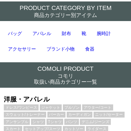
PRODUCT CATEGORY BY ITEM
商品カテゴリー別アイテム
バッグ
アパレル
財布
靴
腕時計
アクセサリー
ブランド小物
食器
COMOLI PRODUCT
コモリ
取扱い商品カテゴリー一覧
洋服・アパレル
ドレス/ワンピース
ジャケット
ブルゾン
アウター/コート
スウェット/トレーナー
パーカー
カーディガン
ニット/セーター
アンサンブル
シャツ
Tシャツ
パンツ
デニム/ジーンズ
スカート
セットアップ/スーツ
カットソー
ライダース