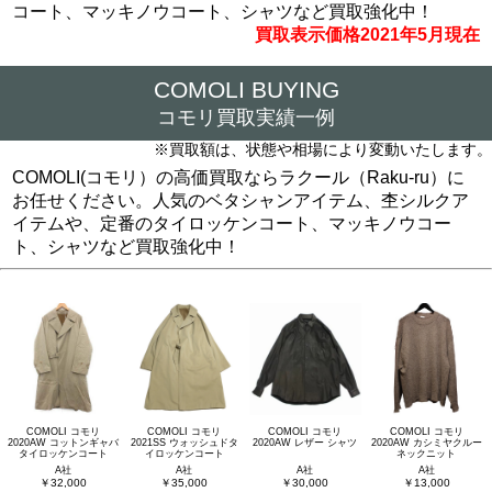
コート、マッキノウコート、シャツなど買取強化中！
買取表示価格2021年5月現在
COMOLI BUYING
コモリ買取実績一例
※買取額は、状態や相場により変動いたします。
COMOLI(コモリ）の高価買取ならラクール（Raku-ru）に
お任せください。人気のベタシャンアイテム、杢シルクア
イテムや、定番のタイロッケンコート、マッキノウコー
ト、シャツなど買取強化中！
COMOLI コモリ
COMOLI コモリ
COMOLI コモリ
COMOLI コモリ
2020AW コットンギャバ
2021SS ウォッシュドタ
2020AW レザー シャツ
2020AW カシミヤクルー
タイロッケンコート
イロッケンコート
ネックニット
A社
A社
A社
A社
￥32,000
￥35,000
￥30,000
￥13,000