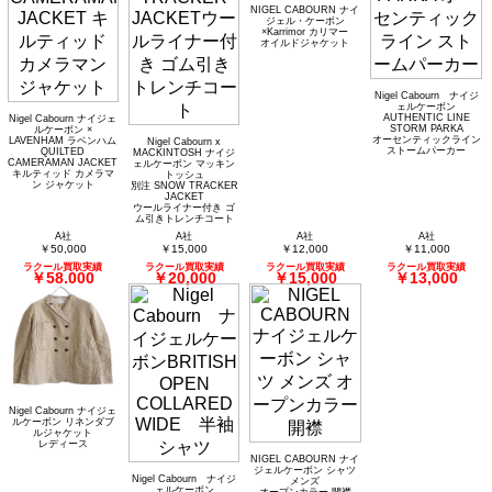
NIGEL CABOURN ナイ
ジェル・ケーボン
×Karrimor カリマー
オイルドジャケット
Nigel Cabourn ナイジ
ェルケーボン
AUTHENTIC LINE
Nigel Cabourn ナイジェ
STORM PARKA
ルケーボン ×
オーセンティックライン
LAVENHAM ラベンハム
Nigel Cabourn x
ストームパーカー
QUILTED
MACKINTOSH ナイジ
CAMERAMAN JACKET
ェルケーボン マッキン
キルティッド カメラマ
トッシュ
ン ジャケット
別注 SNOW TRACKER
JACKET
ウールライナー付き ゴ
ム引きトレンチコート
A社
A社
A社
A社
￥50,000
￥15,000
￥12,000
￥11,000
ラクール買取実績
ラクール買取実績
ラクール買取実績
ラクール買取実績
￥58,000
￥20,000
￥15,000
￥13,000
Nigel Cabourn ナイジェ
ルケーボン リネンダブ
ルジャケット
レディース
NIGEL CABOURN ナイ
ジェルケーボン シャツ
Nigel Cabourn ナイジ
メンズ
ェルケーボン
オープンカラー 開襟