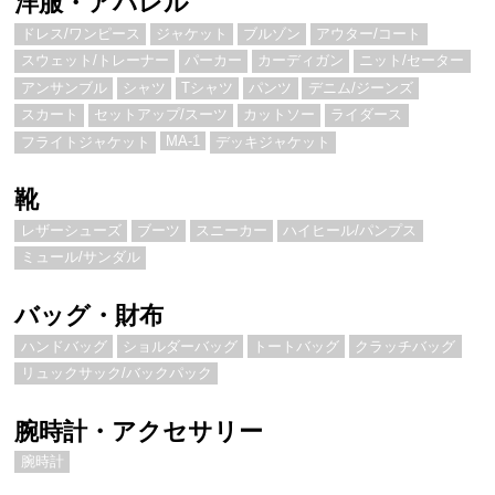
洋服・アパレル
ドレス/ワンピース
ジャケット
ブルゾン
アウター/コート
スウェット/トレーナー
パーカー
カーディガン
ニット/セーター
アンサンブル
シャツ
Tシャツ
パンツ
デニム/ジーンズ
スカート
セットアップ/スーツ
カットソー
ライダース
MA-1
フライトジャケット
デッキジャケット
靴
レザーシューズ
ブーツ
スニーカー
ハイヒール/パンプス
ミュール/サンダル
バッグ・財布
ハンドバッグ
ショルダーバッグ
トートバッグ
クラッチバッグ
リュックサック/バックパック
腕時計・アクセサリー
腕時計