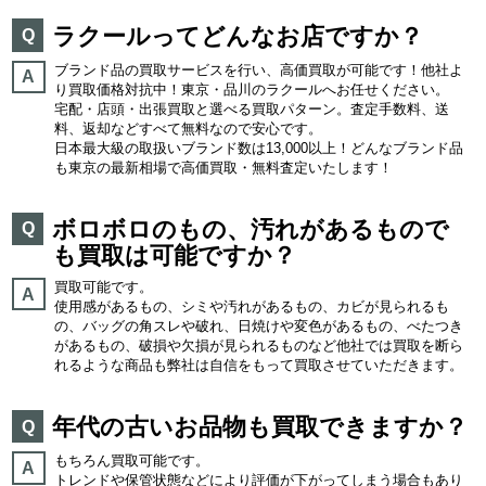
ラクールってどんなお店ですか？
Q
ブランド品の買取サービスを行い、高価買取が可能です！他社よ
A
り買取価格対抗中！東京・品川のラクールへお任せください。
宅配・店頭・出張買取と選べる買取パターン。査定手数料、送
料、返却などすべて無料なので安心です。
日本最大級の取扱いブランド数は13,000以上！どんなブランド品
も東京の最新相場で高価買取・無料査定いたします！
ボロボロのもの、汚れがあるもので
Q
も買取は可能ですか？
買取可能です。
A
使用感があるもの、シミや汚れがあるもの、カビが見られるも
の、バッグの角スレや破れ、日焼けや変色があるもの、べたつき
があるもの、破損や欠損が見られるものなど他社では買取を断ら
れるような商品も弊社は自信をもって買取させていただきます。
年代の古いお品物も買取できますか？
Q
もちろん買取可能です。
A
トレンドや保管状態などにより評価が下がってしまう場合もあり