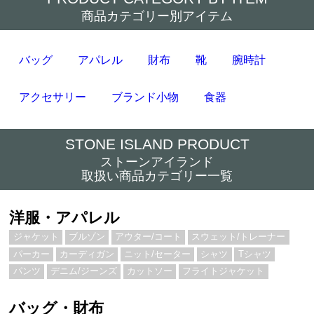
商品カテゴリー別アイテム
バッグ
アパレル
財布
靴
腕時計
アクセサリー
ブランド小物
食器
STONE ISLAND PRODUCT
ストーンアイランド
取扱い商品カテゴリー一覧
洋服・アパレル
ジャケット
ブルゾン
アウター/コート
スウェット/トレーナー
パーカー
カーディガン
ニット/セーター
シャツ
Tシャツ
パンツ
デニム/ジーンズ
カットソー
フライトジャケット
バッグ・財布