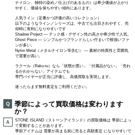
ナイロン、独特の染め／仕上げのあるもの）は希少価値が上がり
やすく、価値を保ちやすい傾向にあります。
人気ライン（定番かつ評価の高いコレクション）
以下のようなライン／シリーズは、中古でも注目されやすく、売
却時に有利になりやすいです
Shadow Project — テック感・デザイン性の高さや希少性で人気。
Ghost Piece — シンプルかつブランドらしい佇まいで根強いファ
ンが多い。
Nylon Metal（メタルナイロン等含む） — 素材の特異性と雰囲気
で需要が高い。
ラクール（Raku-ru）なら「状態が悪い」「付属品がない」「売れ
るかわからない」アイテムでも
専門バイヤーが正当に評価し、高価買取を実現します。
迷ったらまず無料査定をご利用ください。
季節によって買取価格は変わります
Q
か？
STONE ISLAND（ストーンアイランド）の買取価格は 季節によっ
A
て変動することがあります。
季節アイテムは 需要が高まる前に売ると高額査定 になりやすいで