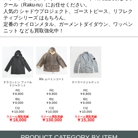
クール（Raku-ru）にお任せください。
人気の シャドウプロジェクト、ゴーストピース、リフレク
ティブシリーズ はもちろん、
定番の ナイロンメタル、ガーメントダイダウン、ワッペン
ニット なども買取強化中！
80s ムートンコート
テラコットン フィール
テーラードジャケット
ドジャケット
A社
A社
A社
￥8,800
￥8,800
￥8,800
B社
B社
B社
￥9,000
￥9,000
￥9,000
C社
C社
C社
￥10,000
￥10,000
￥10,000
ラクール買取実績
ラクール買取実績
ラクール買取実績
￥18,000
￥130,000
￥15,300
PRODUCT CATEGORY BY ITEM