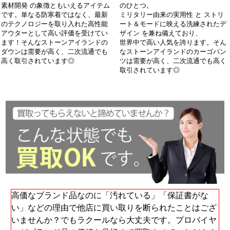
素材開発 の象徴ともいえるアイテム
のひとつ。
です。単なる防寒着ではなく、最新
ミリタリー由来の実用性 と ストリ
のテクノロジーを取り入れた高性能
ート＆モードに映える洗練されたデ
アウターとして高い評価を受けてい
ザイン を兼ね備えており、
ます！そんなストーンアイランドの
世界中で高い人気を誇ります。そん
ダウンは需要が高く、二次流通でも
なストーンアイランドのカーゴパン
高く取引されています◎
ツは需要が高く、二次流通でも高く
取引されています◎
高価なブランド品なのに「汚れている」「保証書がな
い」などの理由で他店に買い取りを断られたことはござ
いませんか？でもラクールなら大丈夫です。プロバイヤ